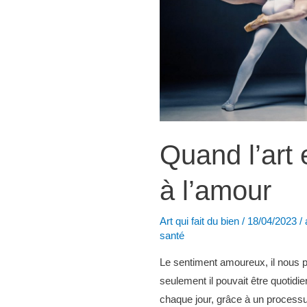
du
bien
Quand l’art
à l’amour
Art qui fait du bien
/
18/04/2023
/
santé
Le sentiment amoureux, il nous pr
seulement il pouvait être quotidi
chaque jour, grâce à un processu