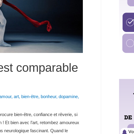
 est comparable
amour
,
art
,
bien-être
,
bonheur
,
dopamine
,
ocure bien-être, confiance et rêverie, si
en ! Et bien avec l’art, retombez amoureux
s neurologique fascinant. Quand le