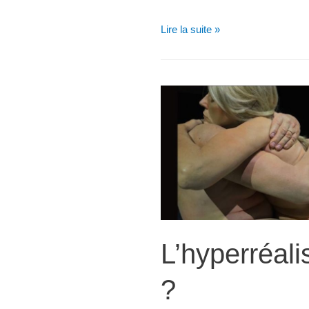
Le
Lire la suite »
grand
voyage
de
Matisse
L’hyperréali
?