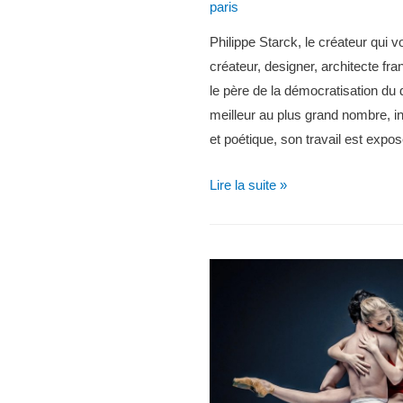
paris
Philippe Starck, le créateur qui 
créateur, designer, architecte fran
le père de la démocratisation du 
meilleur au plus grand nombre, in
et poétique, son travail est expo
Zoom
Lire la suite »
Artiste
:
Philippe
Starck,
le
créateur
qui
vous
veut