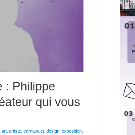
 : Philippe
réateur qui vous
n
/
art
,
artiste
,
carnavalet
,
design
,
exposition
,