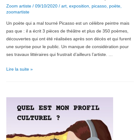
Zoom artiste
/
09/10/2020
/
art
,
exposition
,
picasso
,
poète
,
zoomartiste
Un poète qui a mal tourné Picasso est un célèbre peintre mais
pas que : il a écrit 3 pièces de théâtre et plus de 350 poèmes,
découvertes qui ont été réalisées après son décès et qui furent
une surprise pour le public. Un manque de considération pour
ses travaux littéraires qui frustrait d’ailleurs l’artiste. …
Zoom
Lire la suite »
artiste
:
Picasso,
poète.