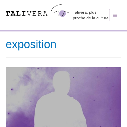
Talivera, plus
Men
proche de la culture
princ
exposition