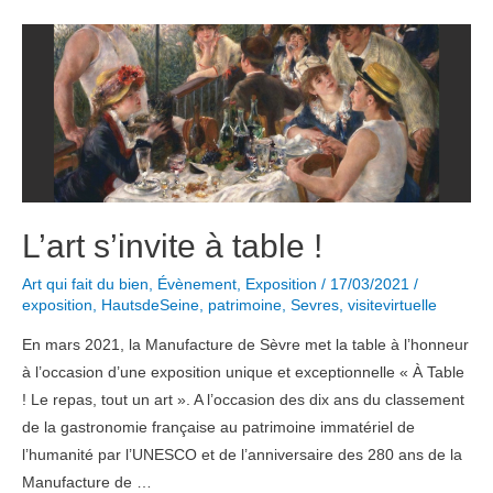
Philippe
Starck,
le
créateur
qui
vous
veut
du
L’art s’invite à table !
bien
Art qui fait du bien
,
Évènement
,
Exposition
/
17/03/2021
/
exposition
,
HautsdeSeine
,
patrimoine
,
Sevres
,
visitevirtuelle
En mars 2021, la Manufacture de Sèvre met la table à l’honneur
à l’occasion d’une exposition unique et exceptionnelle « À Table
! Le repas, tout un art ». A l’occasion des dix ans du classement
de la gastronomie française au patrimoine immatériel de
l’humanité par l’UNESCO et de l’anniversaire des 280 ans de la
Manufacture de …