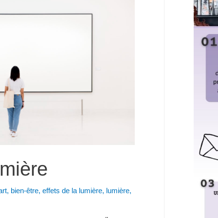
umière
art
,
bien-être
,
effets de la lumière
,
lumière
,