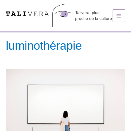
Talivera, plus
Men
proche de la culture
princ
luminothérapie