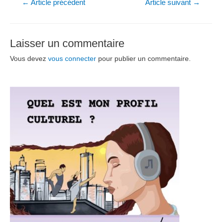
Navigation
←
Article précédent
Article suivant
→
de
l’article
Laisser un commentaire
Vous devez
vous connecter
pour publier un commentaire.