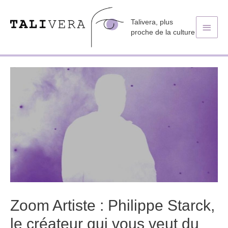
Talivera, plus
Men
proche de la culture
princ
Zoom Artiste : Philippe Starck,
le créateur qui vous veut du