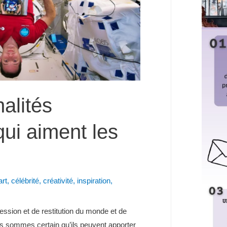
alités
qui aiment les
art
,
célébrité
,
créativité
,
inspiration
,
ssion et de restitution du monde et de
s sommes certain qu’ils peuvent apporter