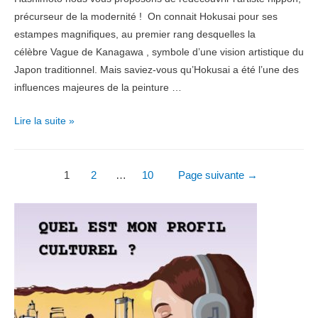
précurseur de la modernité ! On connait Hokusai pour ses
estampes magnifiques, au premier rang desquelles la
célèbre Vague de Kanagawa , symbole d’une vision artistique du
Japon traditionnel. Mais saviez-vous qu’Hokusai a été l’une des
influences majeures de la peinture …
Zoom
Lire la suite »
artiste
:
Pagination
Hokusai,
1
2
…
10
Page suivante
→
le
des
fou
publications
de
dessin