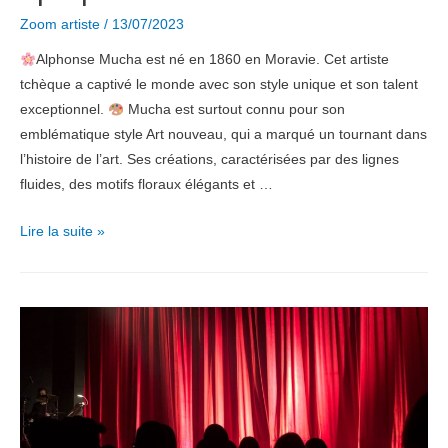
Zoom artiste
/
13/07/2023
Alphonse Mucha est né en 1860 en Moravie. Cet artiste
tchèque a captivé le monde avec son style unique et son talent
exceptionnel.
Mucha est surtout connu pour son
emblématique style Art nouveau, qui a marqué un tournant dans
l’histoire de l’art. Ses créations, caractérisées par des lignes
fluides, des motifs floraux élégants et …
Zoom
Lire la suite »
Artiste
–
Alphonse
Mucha,
un
visionnaire
qui
a