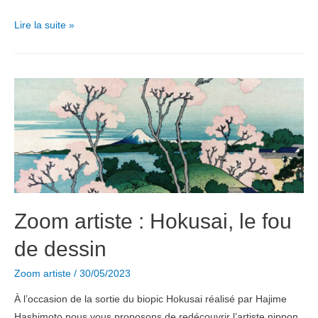
Zoom
Lire la suite »
Artiste
:
Joana
Vasconcelos
en
quelques
œuvres
phares
Zoom artiste : Hokusai, le fou
de dessin
Zoom artiste
/
30/05/2023
À l’occasion de la sortie du biopic Hokusai réalisé par Hajime
Hashimoto nous vous proposons de redécouvrir l’artiste nippon,