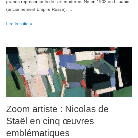
grands représentants de l’art moderne. Né en 1903 en Lituanie
(anciennement Empire Russe), …
Zoom
Lire la suite »
Artiste
:
Les
couleurs
vibrantes
de
Mark
Rothko
Zoom artiste : Nicolas de
Staël en cinq œuvres
emblématiques