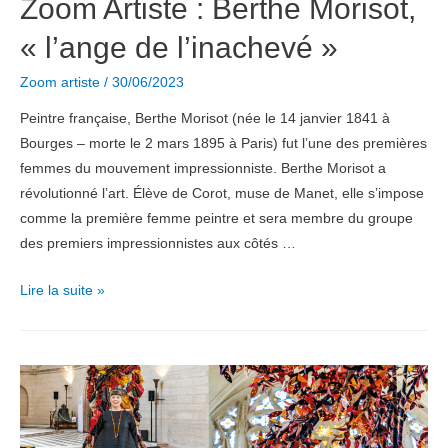
Zoom Artiste : Berthe Morisot,
« l’ange de l’inachevé »
Zoom artiste
/
30/06/2023
Peintre française, Berthe Morisot (née le 14 janvier 1841 à
Bourges – morte le 2 mars 1895 à Paris) fut l’une des premières
femmes du mouvement impressionniste. Berthe Morisot a
révolutionné l’art. Élève de Corot, muse de Manet, elle s’impose
comme la première femme peintre et sera membre du groupe
des premiers impressionnistes aux côtés …
Zoom
Lire la suite »
Artiste
:
Berthe
Morisot,
« l’ange
de