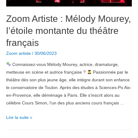
redéfini
l’esthétique
Zoom Artiste : Mélody Mourey,
de
son
l’étoile montante du théâtre
époque
français
Zoom artiste
/
30/06/2023
Connaissez-vous Mélody Mourey, actrice, dramaturge,
metteuse en scène et autrice française ?
Passionnée par le
théâtre dès son plus jeune âge, elle intègre durant son enfance
le conservatoire de Toulon. Après des études à Sciences-Po Aix-
en-Provence, elle déménage à Paris. Elle s’inscrit alors au
célèbre Cours Simon, l’un des plus anciens cours français …
Zoom
Lire la suite »
Artiste
: