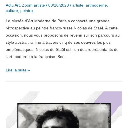
Actu Art
,
Zoom artiste
/
03/10/2023
/
artiste
,
artmoderne
,
culture
,
peintre
Le Musée d’Art Moderne de Paris a consacré une grande
rétrospective au peintre franco-russe Nicolas de Staël. À cette
occasion, nous vous proposons de revenir sur son parcours au
style abstrait raffiné à travers cinq de ses oeuvres les plus
emblématiques. Nicolas de Staël est l’un des représentants de
l’art moderne à la française. Ses …
Zoom
Lire la suite »
artiste
:
Nicolas
de
Staël
en
cinq
œuvres