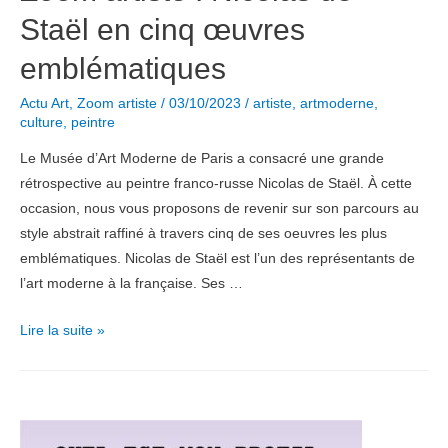
Staël en cinq œuvres
emblématiques
Actu Art
,
Zoom artiste
/
03/10/2023
/
artiste
,
artmoderne
,
culture
,
peintre
Le Musée d’Art Moderne de Paris a consacré une grande
rétrospective au peintre franco-russe Nicolas de Staël. À cette
occasion, nous vous proposons de revenir sur son parcours au
style abstrait raffiné à travers cinq de ses oeuvres les plus
emblématiques. Nicolas de Staël est l’un des représentants de
l’art moderne à la française. Ses …
Zoom
Lire la suite »
artiste
:
Nicolas
de