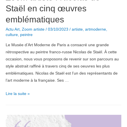
Staël en cinq œuvres
emblématiques
Actu Art
,
Zoom artiste
/
03/10/2023
/
artiste
,
artmoderne
,
culture
,
peintre
Le Musée d’Art Moderne de Paris a consacré une grande
rétrospective au peintre franco-russe Nicolas de Staël. À cette
occasion, nous vous proposons de revenir sur son parcours au
style abstrait raffiné à travers cinq de ses oeuvres les plus
emblématiques. Nicolas de Staël est l’un des représentants de
l’art moderne à la française. Ses …
Zoom
Lire la suite »
artiste
:
Nicolas
de