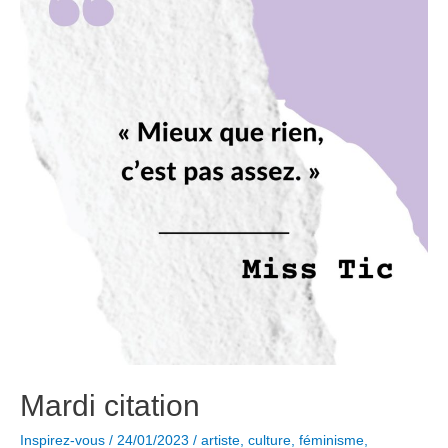
Staël
en
cinq
œuvres
emblématiques
Mardi citation
Inspirez-vous
/
24/01/2023
/
artiste
,
culture
,
féminisme
,