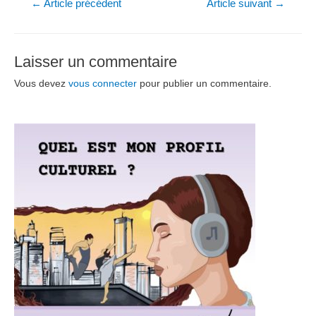
Navigation
←
Article précédent
Article suivant
→
de
l’article
Laisser un commentaire
Vous devez
vous connecter
pour publier un commentaire.