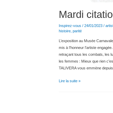
Mardi citati
Inspirez-vous
/
24/01/2023
/
artis
histoire
,
parité
L’exposition au Musée Carnavale
mis à l’honneur l’artiste engagée.
retraçant tous les combats, les l
les femmes : Mieux que rien c’e
TALIVERA vous emmène depuis 
Mardi
Lire la suite »
citation