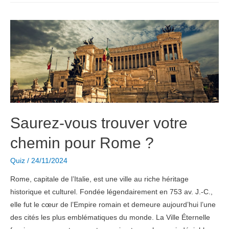
Connaissez-
vous
tous
les
secrets
de
la
Joconde
?
Saurez-vous trouver votre
chemin pour Rome ?
Quiz
/
24/11/2024
Rome, capitale de l’Italie, est une ville au riche héritage
historique et culturel. Fondée légendairement en 753 av. J.-C.,
elle fut le cœur de l’Empire romain et demeure aujourd’hui l’une
des cités les plus emblématiques du monde. La Ville Éternelle