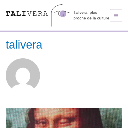
Talivera, plus
Men
proche de la culture
princ
talivera