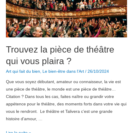
Elliott
Erwitt
en
3
points
Trouvez la pièce de théâtre
qui vous plaira ?
Art qui fait du bien
,
Le bien-être dans l'Art
/
26/10/2024
Que vous soyez débutant, amateur ou connaisseur, la vie est
une pièce de théâtre, le monde est une pièce de théâtre…
Citation ? Dans tous les cas, faites naître ou grandir votre
appétence pour le théâtre, des moments forts dans votre vie qui
vous le rendront. Le théâtre et Talivera c’est une grande
histoire d’amour, …
Trouvez
Lire la suite »