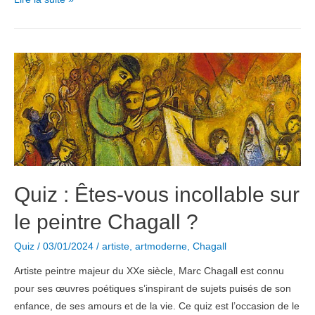
la
pièce
de
théâtre
qui
vous
plaira
?
Quiz : Êtes-vous incollable sur
le peintre Chagall ?
Quiz
/
03/01/2024
/
artiste
,
artmoderne
,
Chagall
Artiste peintre majeur du XXe siècle, Marc Chagall est connu
pour ses œuvres poétiques s’inspirant de sujets puisés de son
enfance, de ses amours et de la vie. Ce quiz est l’occasion de le