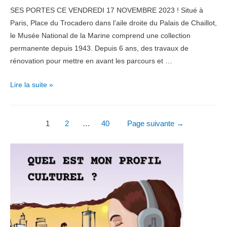
SES PORTES CE VENDREDI 17 NOVEMBRE 2023 ! Situé à
Paris, Place du Trocadero dans l’aile droite du Palais de Chaillot,
le Musée National de la Marine comprend une collection
permanente depuis 1943. Depuis 6 ans, des travaux de
rénovation pour mettre en avant les parcours et …
Actu
Lire la suite »
Culture
Réouverture
Pagination
du
1
2
…
40
Page suivante
→
Musée
des
National
publications
de
la
Marine
à
Paris