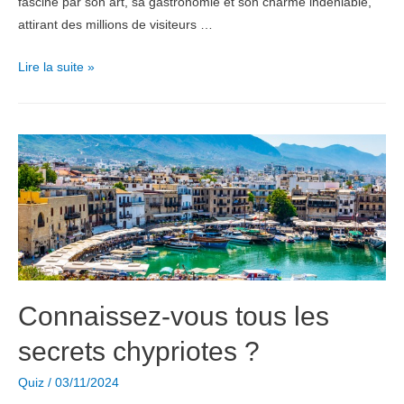
fascine par son art, sa gastronomie et son charme indéniable,
attirant des millions de visiteurs …
Saurez-
Lire la suite »
vous
trouver
votre
chemin
pour
Rome
?
Connaissez-vous tous les
secrets chypriotes ?
Quiz
/
03/11/2024