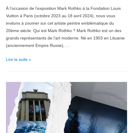
À l’occasion de l’exposition Mark Rothko à la Fondation Louis
Vuitton à Paris (octobre 2023 au 18 avril 2024), nous vous
invitons à zoomer sur cet artiste peintre emblématique du
20ème siècle. Qui est Mark Rothko ? Mark Rothko est un des
grands représentants de l’art moderne. Né en 1903 en Lituanie
(anciennement Empire Russe), …
Zoom
Lire la suite »
Artiste
:
Les
couleurs
vibrantes
de
Mark
Rothko