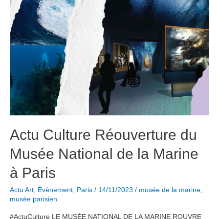
Actu Culture Réouverture du
Musée National de la Marine
à Paris
Actu Art
,
Évènement
,
Paris
/
14/11/2023
/
musée de la marine
,
musée parisien
#ActuCulture LE MUSÉE NATIONAL DE LA MARINE ROUVRE