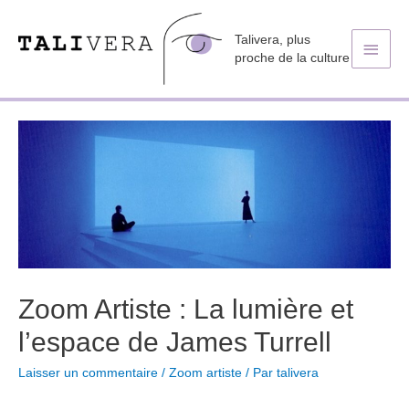
Talivera, plus
Men
proche de la culture
princ
Zoom Artiste : La lumière et
l’espace de James Turrell
Laisser un commentaire
/
Zoom artiste
/ Par
talivera