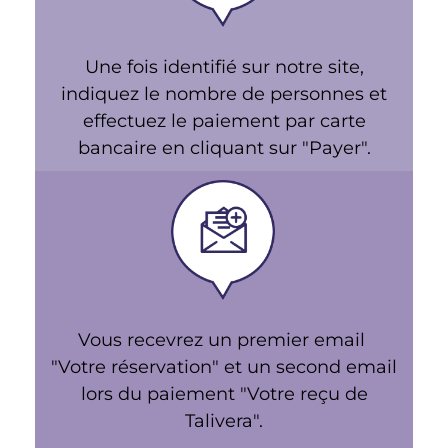
Une fois identifié sur notre site,
indiquez le nombre de personnes et
effectuez le paiement par carte
bancaire en cliquant sur "Payer".
Vous recevrez un premier email
"Votre réservation" et un second email
lors du paiement "Votre reçu de
Talivera".