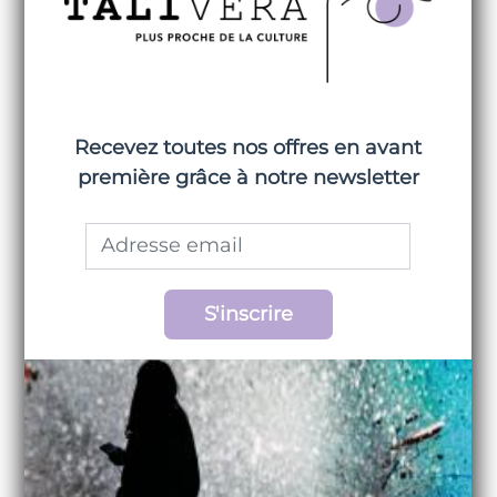
Ce que cela
vous apporte
Une connaissance des
Recevez toutes nos offres en avant
oeuvres d'un des plus
première grâce à notre newsletter
importants sculpteurs
français de la seconde
S'inscrire
moitié du XIXème siècle
Une découverte des
techniques de
sculptures très variées,