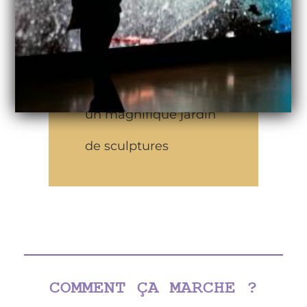
plâtre, bronze, marbre,
céramique
Une promenade dans
un magnifique jardin
de sculptures
COMMENT ÇA MARCHE ?